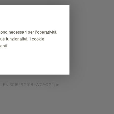
sono necessari per l’operatività
sue funzionalità; i cookie
enti.
bile, conformemente alla
espiro.it
.
❮
 sessione durante una visita al
lcuni cookie vengono impostati in
NI EN 301549:2018 (WCAG 2.1) in
ne delle preferenze sulla privacy,
uesti cookie, ma alcune parti del
abile.