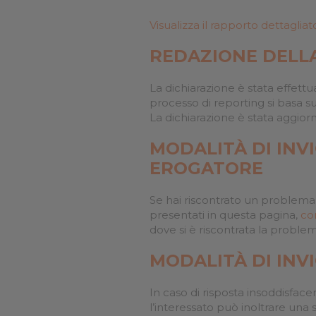
Cookie per l’analisi delle 
Visualizza il rapporto dettagliat
REDAZIONE DELLA
Cookie pubblicitari
La dichiarazione è stata effett
processo di reporting si basa s
La dichiarazione è stata aggiorn
MODALITÀ DI INV
EROGATORE
Se hai riscontrato un problema 
presentati in questa pagina,
co
dove si è riscontrata la problem
MODALITÀ DI INV
In caso di risposta insoddisfacen
l’interessato può inoltrare una 