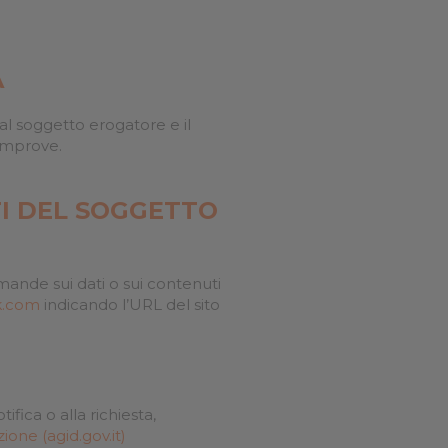
❮
À
❮
al soggetto erogatore e il
eimprove.
TI DEL SOGGETTO
mande sui dati o sui contenuti
k.com
indicando l’URL del sito
ifica o alla richiesta,
ione (agid.gov.it)