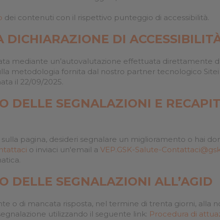
prestazioni
o
dei contenuti con il rispettivo punteggio di accessibilità.
 DICHIARAZIONE DI ACCESSIBILIT
uata mediante un’autovalutazione effettuata direttamente d
ulla metodologia fornita dal nostro partner tecnologico Sit
ata il 22/09/2025.
IO DELLE SEGNALAZIONI E RECAPI
sulla pagina, desideri segnalare un miglioramento o hai do
ntattaci
o inviaci un'email a
VEP.GSK-Salute-Contattaci@gs
atica.
IO DELLE SEGNALAZIONI ALL’AGID
te o di mancata risposta, nel termine di trenta giorni, alla not
segnalazione utilizzando il seguente link:
Procedura di attuaz