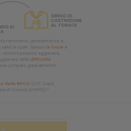
SENSO DI
COSTRIZIONE
I
AL TORACE
DO SI
RA
li nota nemmeno, generalmente si
salire le scale. Spesso
la tosse è
o i sintomi possono aggravarsi,
aggravarsi della
difficoltà
atoria compare gradualmente
one della BPCO
(CAT, Copd
esearch Council (mMRC).
(2)