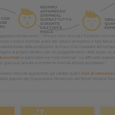
RESPIRO
AFFANNOSO
(DISPNEA),
 CON
SOPRATTUTTO
SIBIL
ONE
DURANTE
QUAN
RRO
L'ATTIVITÀ
ESPI
FISICA
eggiorano lentamente.
All'inizio sono lievi ed il Paziente non 
(1,3)
a più o meno normale avere del catarro al mattino e fare fatica a 
 caratterizzata dalla produzione di muco. Con il passare del temp
volgersi al proprio Medico, per un peggioramento della tosse, un 
 bronchiali
, in particolare nei mesi invernali.
La difficoltà respir
(1)
più gravi può arrivare a limitare le normali attività quotidiane.
(1)
sere utilizzati questionari già validati quali il
test di valutazi
della dispnea del Questionario Modificato del British Medical R