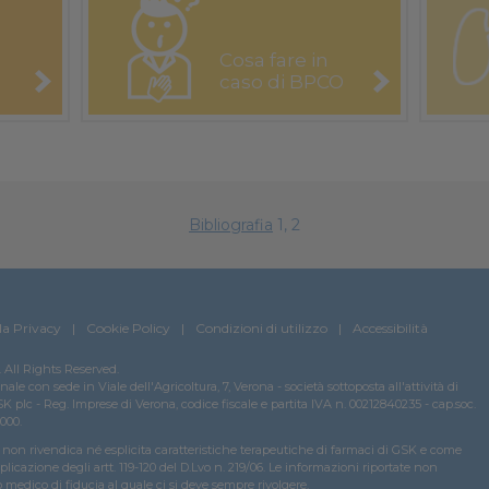
Cosa fare in
caso di BPCO
Bibliografia
1, 2
la Privacy
Cookie Policy
Condizioni di utilizzo
Accessibilità
All Rights Reserved.
e con sede in Viale dell'Agricoltura, 7, Verona - società sottoposta all'attività di
 plc - Reg. Imprese di Verona, codice fiscale e partita IVA n. 00212840235 - cap.soc.
000.
on rivendica né esplicita caratteristiche terapeutiche di farmaci di GSK e come
plicazione degli artt. 119-120 del D.Lvo n. 219/06. Le informazioni riportate non
o medico di fiducia al quale ci si deve sempre rivolgere.