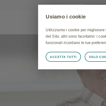
CONDIZIONE
Usiamo i cookie
Utilizziamo i cookie per migliorare
del Sito, altri sono facoltativi: i c
ASMA
RINITE
BPCO
funzionali ricordano le tue preferen
ACCETTA TUTTI
SOLO COO
Sempre attivi
Cookie stretta
Cookie necessari affinché il Sito f
Sito, per gestire le preferenze sui 
risposta ad azioni effettuate dall'u
l'accesso o la compilazione di modu
Sito non funzioneranno. Questi co