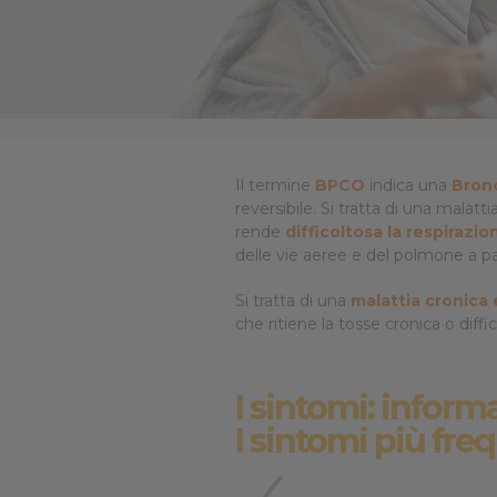
Cookie per l’analisi delle 
Cookie pubblicitari
Il termine
BPCO
indica una
Bron
reversibile. Si tratta di una malat
rende
difficoltosa la respirazio
delle vie aeree e del polmone a pa
Si tratta di una
malattia cronica 
che ritiene la tosse cronica o dif
I sintomi: informa
I sintomi più fre