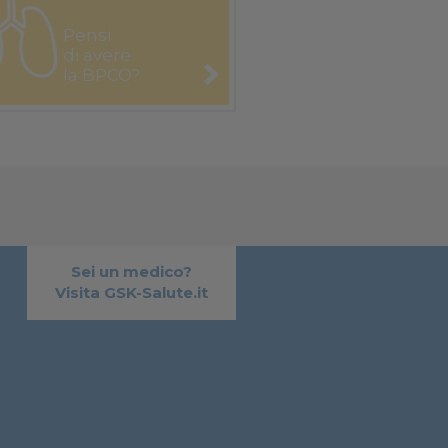
Pensi
di avere
la BPCO?
Sei un medico?
Visita GSK-Salute.it