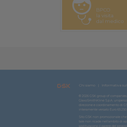
BPCO
la visita
dal medico
Chi siamo
Informativa sul
© 2026 GSK group of companies. 
GlaxoSmithKline S.p.A. unipersonal
direzione e coordinamento di GSK
interamente versato Euro 65.250.
Sito GSK non promozionale che n
tale non ricade nell’ambito di ap
sostituiscono il parere del propri