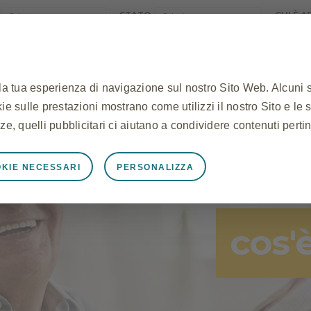
STATO
CHI È 
 la tua esperienza di navigazione sul nostro Sito Web. Alcuni 
ookie sulle prestazioni mostrano come utilizzi il nostro Sito e le 
EGPA
POLIPOSI NASALE
COSA CHIEDERE AL 
ze, quelli pubblicitari ci aiutano a condividere contenuti pertin
KIE NECESSARI
PERSONALIZZA
mente necessari
unzioni correttamente, ad esempio per memorizzare i dati della
cookie e tag e per proteggere la sicurezza del Sito. Inoltre, a
cos'
tente equivalenti ad una richiesta di servizi, come l'impostazio
li. Puoi impostare il tuo browser per bloccare o avvisarti di q
okie non memorizzano alcuna informazione personale identific