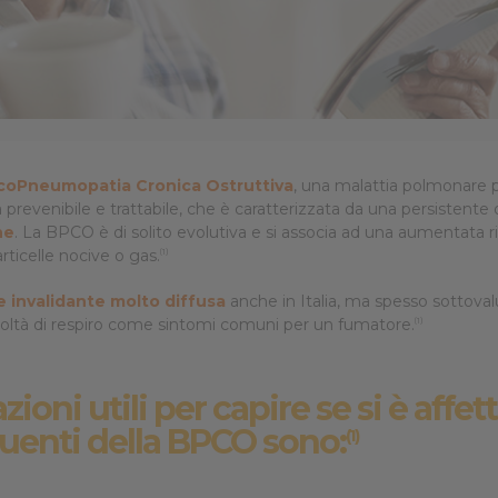
prestazioni
coPneumopatia Cronica Ostruttiva
, una malattia polmonare
tia prevenibile e trattabile, che è caratterizzata da una persistente
ne
. La BPCO è di solito evolutiva e si associa ad una aumentata 
rticelle nocive o gas.
(1)
e invalidante molto diffusa
anche in Italia, ma spesso sottoval
ficoltà di respiro come sintomi comuni per un fumatore.
(1)
zioni utili per capire se si è affet
quenti della BPCO sono:
(1)