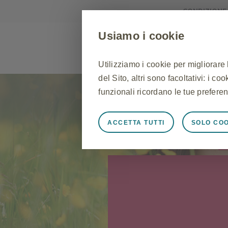
CONDIZIONE
Usiamo i cookie
Utilizziamo i cookie per migliorare
del Sito, altri sono facoltativi: i c
ASMA
RINITE
BPCO
funzionali ricordano le tue preferen
ACCETTA TUTTI
SOLO COO
Sempre attivi
Cookie stretta
Cookie necessari affinché il Sito f
Sito, per gestire le preferenze sui 
risposta ad azioni effettuate dall'u
l'accesso o la compilazione di modu
Sito non funzioneranno. Questi co