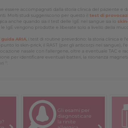
sere accompagnati dalla storia clinica del paziente e dall'
ianti. Molti studi suggeriscono per questo il
test di provocaz
lergica anche quando sia il test delle IgE nel sangue sia lo
skin
le IgE vengono prodotte e liberate solo a livello della muc
e guida ARIA
, i test di routine prevedono: la storia clinica e
ppunto lo skin-prick, il RAST (per gli anticorpi nel sangue), l'
ovocazione nasale con l'allergene, oltre a eventuale TAC e rad
mpone per identificare eventuali batteri, la risonanza magneti
ori
.
(1)
Gli esami per
diagnosticare
e?
la rinite
re
allergica