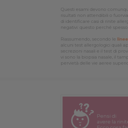
Questi esami devono comunque es
risultati non attendibili o fuorv
di identificare casi di rinite al
negativi: questo perché spesso 
Riassumendo, secondo le
line
alcuni test allergologici quali a
secrezioni nasali e il test di pr
vi sono la biopsia nasale, il ta
pervietà delle vie aeree superi
Pensi di
avere la rinit
Ecco cosa fa