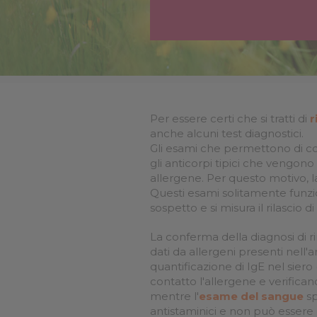
Cookie per l’analisi delle 
Cookie pubblicitari
Per essere certi che si tratti di
r
anche alcuni test diagnostici.
Gli esami che permettono di co
gli anticorpi tipici che vengono 
allergene. Per questo motivo, la
Questi esami solitamente funzio
sospetto e si misura il rilascio d
La conferma della diagnosi di rin
dati da allergeni presenti nell'
quantificazione di IgE nel sier
contatto l'allergene e verifican
mentre l'
esame del sangue
sp
antistaminici e non può essere 