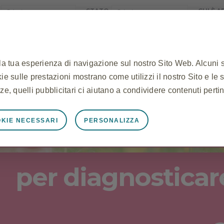
STATO
CHI È 
 la tua esperienza di navigazione sul nostro Sito Web. Alcuni 
ookie sulle prestazioni mostrano come utilizzi il nostro Sito e le 
EGPA
POLIPOSI NASALE
COSA CHIEDERE AL 
ze, quelli pubblicitari ci aiutano a condividere contenuti pertin
quali esami sono 
KIE NECESSARI
PERSONALIZZA
mente necessari
unzioni correttamente, ad esempio per memorizzare i dati della
cookie e tag e per proteggere la sicurezza del Sito. Inoltre, a
per diagnosticare
tente equivalenti ad una richiesta di servizi, come l'impostazio
li. Puoi impostare il tuo browser per bloccare o avvisarti di q
okie non memorizzano alcuna informazione personale identific