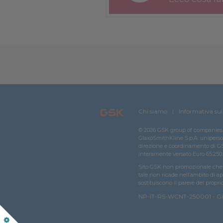
Chi siamo
Informativa sul
© 2026 GSK group of companies. 
GlaxoSmithKline S.p.A. unipersonal
direzione e coordinamento di GSK
interamente versato Euro 65.250.
Sito GSK non promozionale che n
tale non ricade nell’ambito di ap
sostituiscono il parere del propri
NP-IT-RS-WCNT-250001 - G