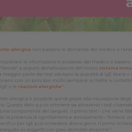
prestazioni
inite allergica
non bastano le domande del medico e l'analis
mpletare le informazioni in possesso del medico si basano 
"liberati" a seguito dell'attivazione del nostro
sistema immu
 maggior parte dei test valutano la quantità di IgE libere o l
nano con un principio molto semplice: si mette a contatto i
i IgE o le
reazioni allergiche
.
(1)
ite allergica è possibile quindi grazie alla misurazione degli ef
aria. Questo dato si può ottenere sia attraverso i test chiamat
o (una componente del sangue). Il primo test – che viene fat
do la presenza di rigonfiamenti e arrossamenti – fornisce un r
ecifico per IgE può richiedere diversi giorni. Il primo richi
eseguito su soggetti con gravi dermatiti atopiche
.
(2)