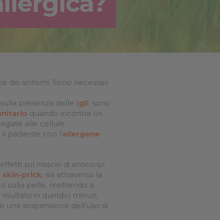
allergica?
❮
❮
i dei sintomi. Sono necessari
sulla presenza delle
IgE
: sono
nitario
quando incontra un
egate alle cellule.
l paziente con l'
allergene
fetti sul rilascio di anticorpi
i
skin-prick
, sia attraverso la
to sulla pelle, mettendo a
isultato in quindici minuti,
ede una sospensione dell'uso di