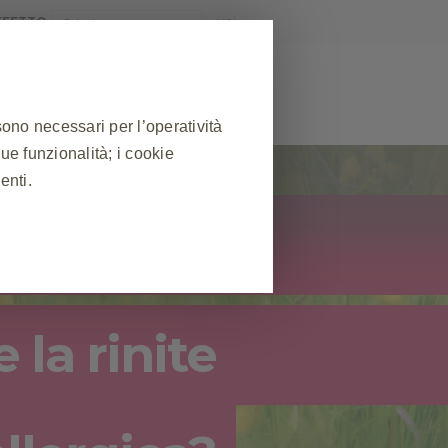
AFFETTO
sono necessari per l’operatività
sue funzionalità; i cookie
MEDICO
RISORSE UTILI
enti.
necessari
❮
 sessione durante una visita al
lcuni cookie vengono impostati in
 la rinite
ne delle preferenze sulla privacy,
uesti cookie, ma alcune parti del
abile.