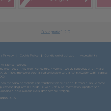
Bibliografia
1, 2, 3
la Privacy
Cookie Policy
Condizioni di utilizzo
Accessibilità
All Rights Reserved.
e con sede in Viale dell'Agricoltura, 7, Verona - società sottoposta all'attività di
 plc - Reg. Imprese di Verona, codice fiscale e partita IVA n. 00212840235 - cap.soc.
000.
on rivendica né esplicita caratteristiche terapeutiche di farmaci di GSK e come
plicazione degli artt. 119-120 del D.Lvo n. 219/06. Le informazioni riportate non
o medico di fiducia al quale ci si deve sempre rivolgere.
iugno 2025