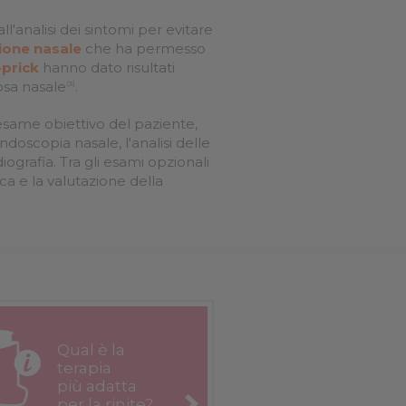
analisi dei sintomi per evitare
ione nasale
che ha permesso
-prick
hanno dato risultati
osa nasale
.
(3)
 l'esame obiettivo del paziente,
endoscopia nasale, l'analisi delle
iografia. Tra gli esami opzionali
ca e la valutazione della
Qual è la
terapia
più adatta
per la rinite?