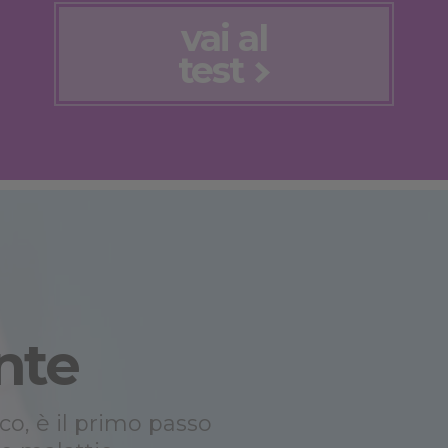
vai al
test
nte
co, è il primo passo