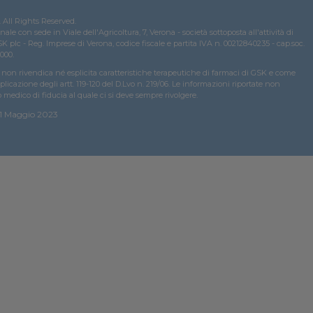
All Rights Reserved.
e con sede in Viale dell'Agricoltura, 7, Verona - società sottoposta all'attività di
 plc - Reg. Imprese di Verona, codice fiscale e partita IVA n. 00212840235 - cap.soc.
000.
on rivendica né esplicita caratteristiche terapeutiche di farmaci di GSK e come
plicazione degli artt. 119-120 del D.Lvo n. 219/06. Le informazioni riportate non
o medico di fiducia al quale ci si deve sempre rivolgere.
1 Maggio 2023