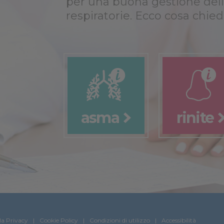
per una buona gestione dell
respiratorie. Ecco cosa chied
asma
rinite
la Privacy
Cookie Policy
Condizioni di utilizzo
Accessibilità