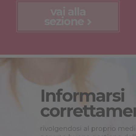
vai alla
sezione
Informarsi
correttame
rivolgendosi al proprio medi