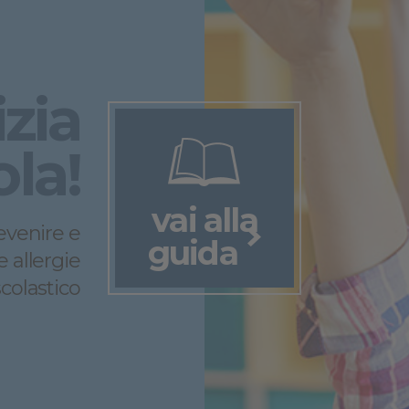
izia
ola!
vai alla
evenire e
guida
e allergie
colastico