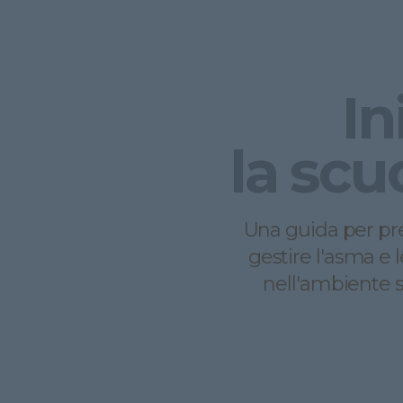
In
la scu
Una guida per pr
gestire l'asma e l
nell'ambiente s