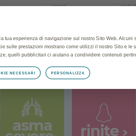
STATO
CHI È 
 la tua esperienza di navigazione sul nostro Sito Web. Alcuni 
ookie sulle prestazioni mostrano come utilizzi il nostro Sito e le 
EGPA
POLIPOSI NASALE
COSA CHIEDERE AL 
ze, quelli pubblicitari ci aiutano a condividere contenuti pertin
KIE NECESSARI
PERSONALIZZA
mente necessari
unzioni correttamente, ad esempio per memorizzare i dati della
cookie e tag e per proteggere la sicurezza del Sito. Inoltre, a
tente equivalenti ad una richiesta di servizi, come l'impostazio
li. Puoi impostare il tuo browser per bloccare o avvisarti di q
asma
okie non memorizzano alcuna informazione personale identific
rinite