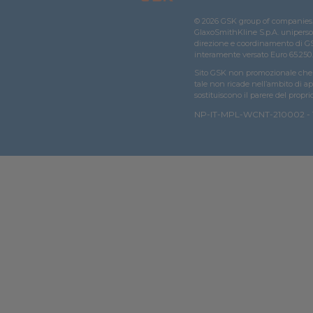
© 2026 GSK group of companies. 
GlaxoSmithKline S.p.A. unipersonal
direzione e coordinamento di GSK
interamente versato Euro 65.250.
Sito GSK non promozionale che n
tale non ricade nell’ambito di ap
sostituiscono il parere del propri
NP-IT-MPL-WCNT-210002 - 