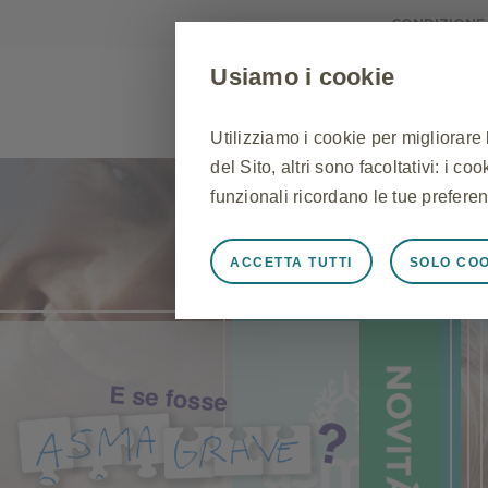
CONDIZIONE
Usiamo i cookie
Utilizziamo i cookie per migliorare
del Sito, altri sono facoltativi: i c
ASMA
RINITE
BPCO
funzionali ricordano le tue preferen
ACCETTA TUTTI
SOLO COO
Sempre attivi
Cookie stretta
Cookie necessari affinché il Sito f
Sito, per gestire le preferenze sui 
risposta ad azioni effettuate dall'u
l'accesso o la compilazione di modu
Sito non funzioneranno. Questi co
asma