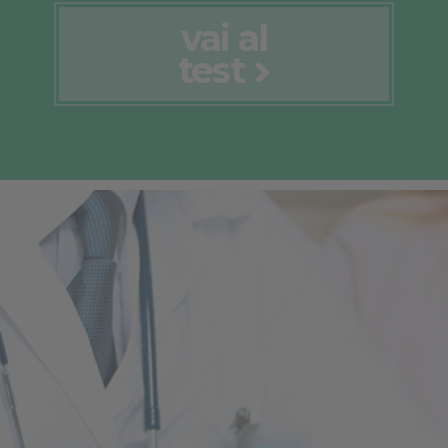
vai al
test