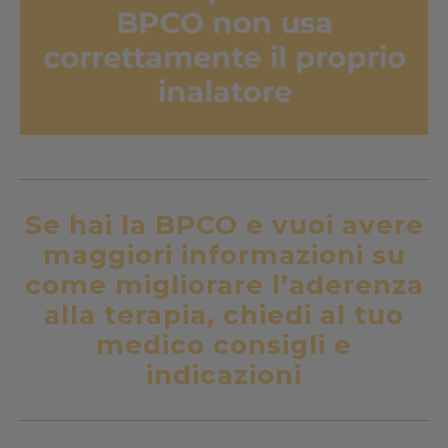
Se hai la BPCO e vuoi avere
maggiori informazioni su
come migliorare l’aderenza
alla terapia, chiedi al tuo
medico consigli e
indicazioni