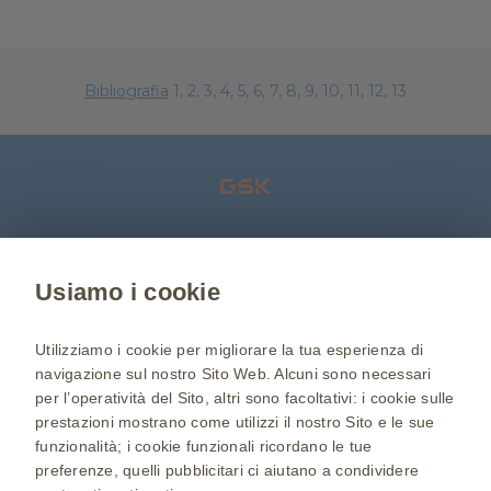
Bibliografia
1, 2, 3, 4, 5, 6, 7, 8, 9, 10, 11, 12, 13
Usiamo i cookie
Sei un medico?
Visita GSK-Salute.it
Utilizziamo i cookie per migliorare la tua esperienza di
navigazione sul nostro Sito Web. Alcuni sono necessari
Chi siamo
Informativa sulla Privacy
per l’operatività del Sito, altri sono facoltativi: i cookie sulle
prestazioni mostrano come utilizzi il nostro Sito e le sue
Cookie Policy
Condizioni di utilizzo
funzionalità; i cookie funzionali ricordano le tue
Accessibilità
preferenze, quelli pubblicitari ci aiutano a condividere