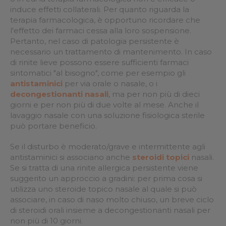
induce effetti collaterali. Per quanto riguarda la
terapia farmacologica, è opportuno ricordare che
l'effetto dei farmaci cessa alla loro sospensione.
Pertanto, nel caso di patologia persistente è
necessario un trattamento di mantenimento. In caso
di rinite lieve possono essere sufficienti farmaci
sintomatici "al bisogno", come per esempio gli
antistaminici
per via orale o nasale, o i
decongestionanti nasali
, ma per non più di dieci
giorni e per non più di due volte al mese. Anche il
lavaggio nasale con una soluzione fisiologica sterile
può portare beneficio.
Se il disturbo è moderato/grave e intermittente agli
antistaminici si associano anche
steroidi topici
nasali.
Se si tratta di una rinite allergica persistente viene
suggerito un approccio a gradini: per prima cosa si
utilizza uno steroide topico nasale al quale si può
associare, in caso di naso molto chiuso, un breve ciclo
di steroidi orali insieme a decongestionanti nasali per
non più di 10 giorni.