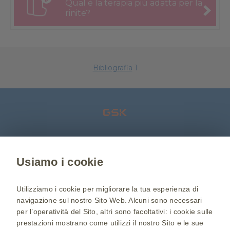
Qual è la
terapia
più adatta
per la
rinite?
Bibliografia
1
Usiamo i cookie
Sei un medico?
Visita GSK-Salute.it
Utilizziamo i cookie per migliorare la tua esperienza di
navigazione sul nostro Sito Web. Alcuni sono necessari
Chi siamo
Informativa sulla Privacy
per l’operatività del Sito, altri sono facoltativi: i cookie sulle
prestazioni mostrano come utilizzi il nostro Sito e le sue
Cookie Policy
Condizioni di utilizzo