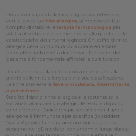
Dopo aver superato la fase diagnostica ed essere
certi di avere la
rinite allergica
, al medico spetta il
compito di stabilire la
terapia farmacologica
più
adatta al vostro caso, anche in base alla gravità e alle
caratteristiche dei sintomi registrati. Chi soffre di rinite
allergica deve comunque collaborare ed essere
parte attiva nella scelta dei farmaci: l'adesione del
paziente è fondamentale affinché la cura funzioni.
Il trattamento della rinite cambia in relazione alla
gravità della rinite allergica e alla sua classificazione.
La rinite può essere
lieve o moderata, intermittente
o persistente
.
Stabilito il tipo di rinite allergica e la sostanza (o le
sostanze) alla quale si è allergici, le terapie disponibili
sono differenti. L'unica terapia specifica per il tipo di
allergene è l'immunoterapia specifica (i cosiddetti
"vaccini"), indicata nei pazienti in cui il disturbo sia
sicuramente IgE mediato, con sintomi di lunga durata
o in cui la terapia farmacologica non è efficace o